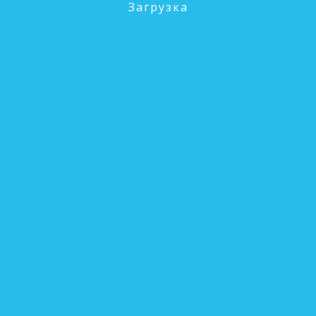
Загрузка
Разработка и продвижение сайта
ИМГ BrandPR.ru