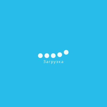
ЭФАУ 63/250 Картридж с прессованным углем
0 руб.
В КОРЗИНУ
Загрузка