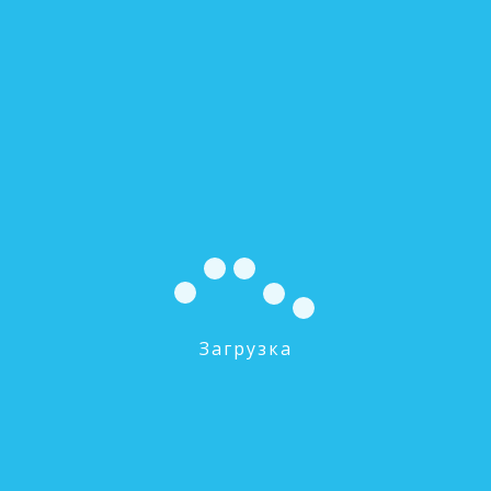
ЭФГ 112/508 Картридж механической очистки
(для ББ 20'')
0 руб.
В КОРЗИНУ
Загрузка