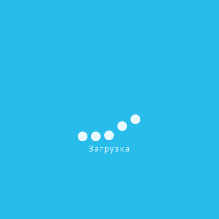
Жидкий хлор Benamin (канистра 20 л)
0 руб.
Загрузка
В КОРЗИНУ