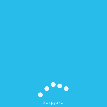
CV-06-38P Обратный клапан под трубку 3/8''
0 руб.
В КОРЗИНУ
Загрузка