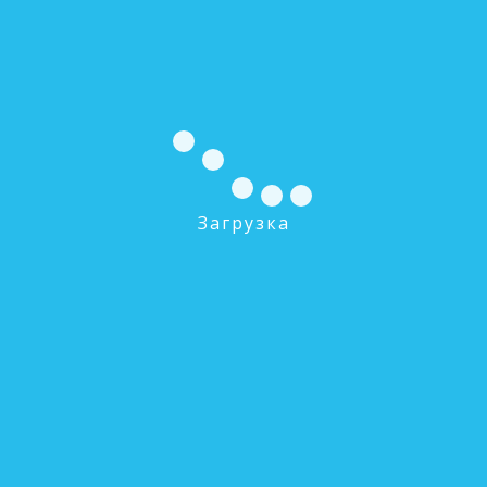
Сорбент МС (фракция 0,7- 1,4 мм)
0 руб.
В КОРЗИНУ
Загрузка
Сорбент АС (фракция 0,7 - 2,0 мм)
0 руб.
В КОРЗИНУ
Диомандикс (ДМС) - мешок 14,2 л
0 руб.
В КОРЗИНУ