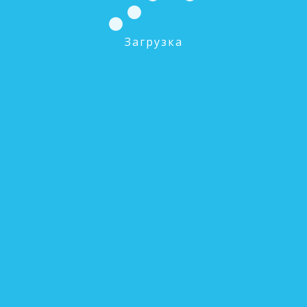
Загрузка
ЭФГ 112/508 Картридж механической очистки
(для ББ 20'')
0 руб.
В КОРЗИНУ
ЭФГ 112/250 Картридж механической очистки
(для ББ 10'')
0 руб.