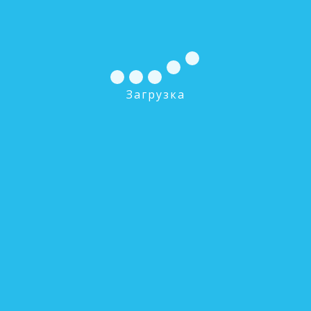
0 руб.
В КОРЗИНУ
ЭФС 50-250 Минерализатор
Загрузка
0 руб.
В КОРЗИНУ
ЭФГ 63/250-10 Картридж механической очистки
(10 микрон)
0 руб.
В КОРЗИНУ