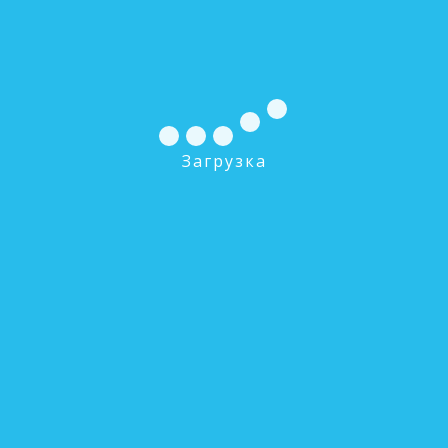
Загрузка
АкваМодуль HGS-C50-SRR-SEM