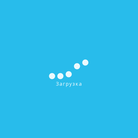
Проточная система под мойку «Посейдон-3»
Стандарт
0 руб.
В КОРЗИНУ
Загрузка