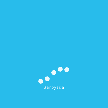
MC-2020 Двойная клипса 2''x 2''
0 руб.
В КОРЗИНУ
MC-2520 Двойная клипса 2,5''x 2''
0 руб.
В КОРЗИНУ
MC-2525 Двойная клипса 2,5''x 2.5''
Загрузка
0 руб.
В КОРЗИНУ