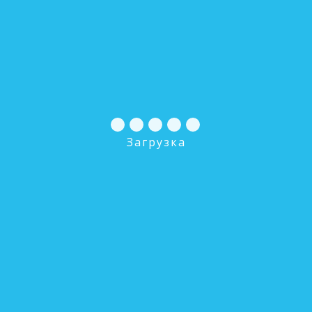
В КОРЗИНУ
BWT-IXT-1865-4 Корпус фильтра
0 руб.
В КОРЗИНУ
Загрузка
BWT-IXT-1248 Корпус фильтра
0 руб.
В КОРЗИНУ
BWT-IXT-1354 Корпус фильтра
0 руб.
В КОРЗИНУ