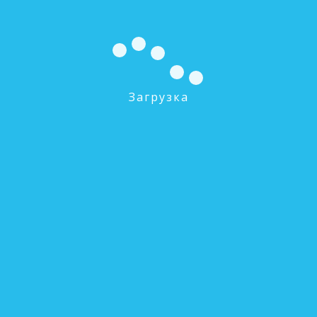
Загрузка
TU-3 Гибкая трубка 3/8'', бухта 150 м. Цвет
белый, синий
0 руб.