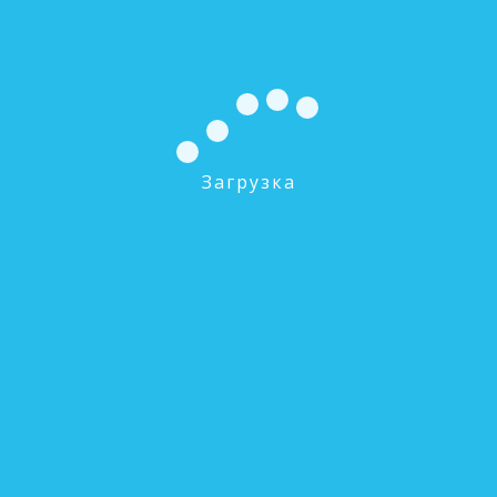
Загрузка
ROT-3W Металлическая накопительная
емкость на 11 л
0 руб.