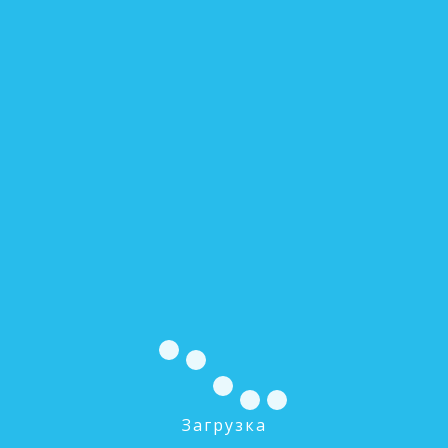
В КОРЗИНУ
Сфера применения и монтаж
Обслуживание прибора
Похожие товары
Загрузка