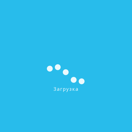
V1CI-DME Блок управление на умягчение с
водосчетчиком (Clack)
0 руб.
Загрузка
В КОРЗИНУ