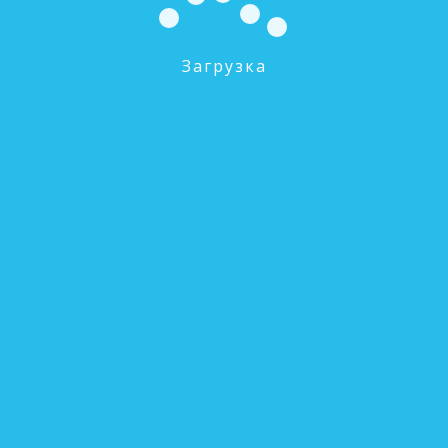
Загрузка
F77A1 автоматический (по таймеру) блок
управления на умягчение (RunXin)
0 руб.
В КОРЗИНУ
F63P3 Автоматический (по расходомеру) блок
управления на умягчение (RunXin)
0 руб.
В КОРЗИНУ