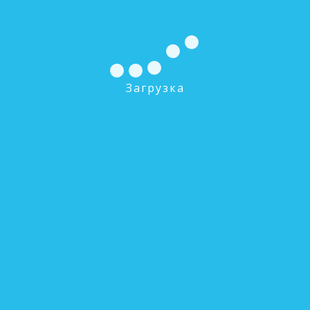
Загрузка
ROT-3W Металлическая накопительная
емкость на 11 л
0 руб.