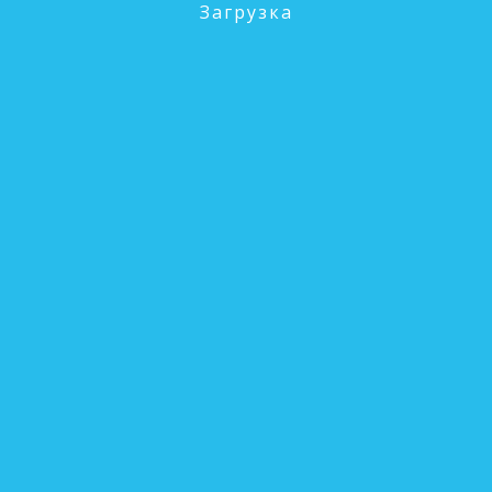
Загрузка
л 883214)